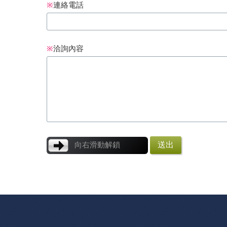
※
連絡電話
※
洽詢內容
送出
向右滑動解鎖