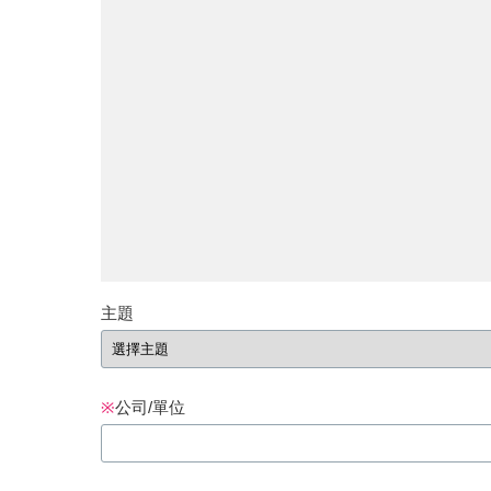
主題
※
公司/單位