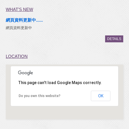
WHAT'S NEW
網頁資料更新中......
網頁資料更新中
DETAILS
LOCATION
This page can't load Google Maps correctly.
(24.9578568, 121.28076720000001)
OK
Do you own this website?